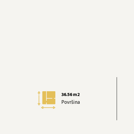
36.56
m2
Površina