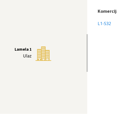
Komercij
L1-S32
Lamela 1
Ulaz