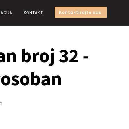
Kontaktirajte nas
KACIJA
KONTAKT
an broj 32 -
osoban
an