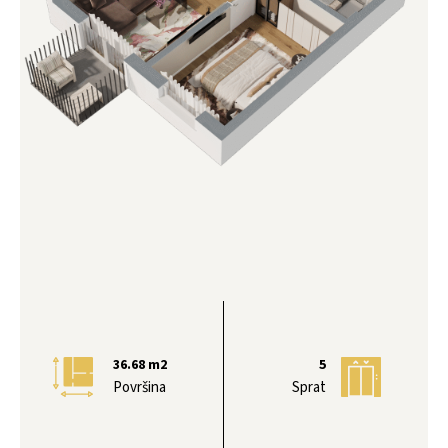
36.68
m2
5
Površina
Sprat