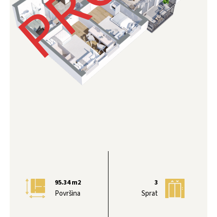
95.34
m2
3
Površina
Sprat