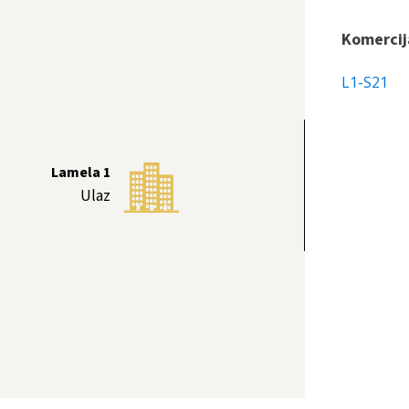
Komercij
L1-S21
Lamela 1
Ulaz