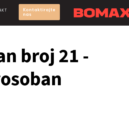
Kontaktirajte
AKT
nas
an broj 21 -
osoban