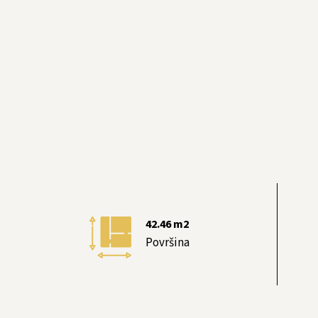
42.46
m2
Površina